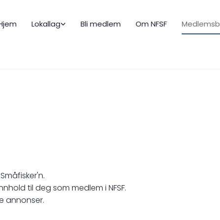
Hjem
Lokallag
Bli medlem
Om NFSF
Medlemsb
Småfisker'n.
innhold til deg som medlem i NFSF.
te annonser.