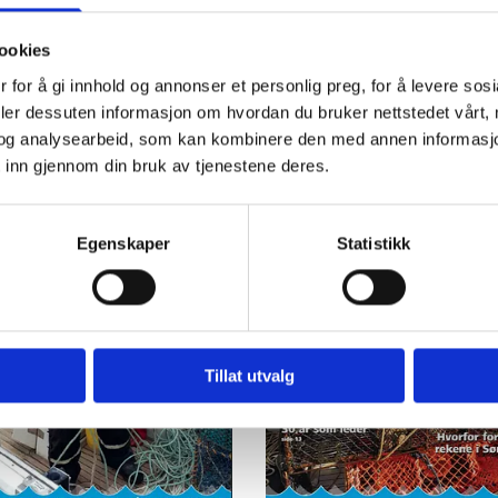
ookies
Småfisker'n 23-1
Småfisker'n 22-2
 for å gi innhold og annonser et personlig preg, for å levere sos
deler dessuten informasjon om hvordan du bruker nettstedet vårt,
og analysearbeid, som kan kombinere den med annen informasjon d
 inn gjennom din bruk av tjenestene deres.
Egenskaper
Statistikk
Tillat utvalg