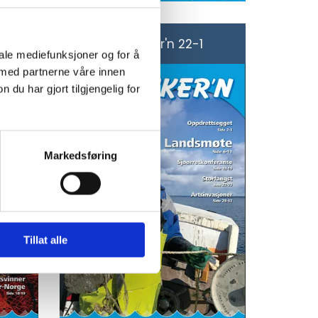
Småfisker'n 22-1
iale mediefunksjoner og for å
 med partnerne våre innen
u har gjort tilgjengelig for
Markedsføring
Tillat alle