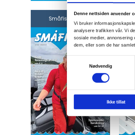
Denne nettsiden anvender c
Småfisker'n 23-2
Vi bruker informasjonskapsler
analysere trafikken vår. Vi 
sosiale medier, annonsering 
dem, eller som de har samlet
Samtykkevalg
Nødvendig
Ikke tillat