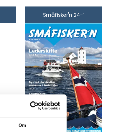
Småfisker'n 24-1
Om