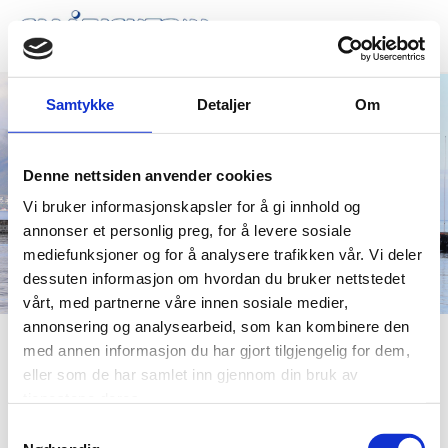
Samtykke
Detaljer
Om
Denne nettsiden anvender cookies
Vi bruker informasjonskapsler for å gi innhold og
annonser et personlig preg, for å levere sosiale
mediefunksjoner og for å analysere trafikken vår. Vi deler
dessuten informasjon om hvordan du bruker nettstedet
vårt, med partnerne våre innen sosiale medier,
annonsering og analysearbeid, som kan kombinere den
med annen informasjon du har gjort tilgjengelig for dem,
NFSF Avd. Møre og Romsdal
eller som de har samlet inn gjennom din bruk av
tjenestene deres.
Kontakt forbundsleder Lars Kongsvik
kongsviklars@gmail.com
Samtykkevalg