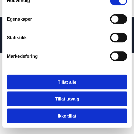
Nødvendig
Egenskaper
Utviklet av
Hjemmesidehuset
|
Personvern
Statistikk
Markedsføring
Tillat alle
Tillat utvalg
Ikke tillat