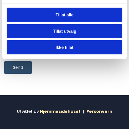
Tillat alle
Tillat utvalg
Ikke tillat
Utviklet av
Hjemmesidehuset
|
Personvern