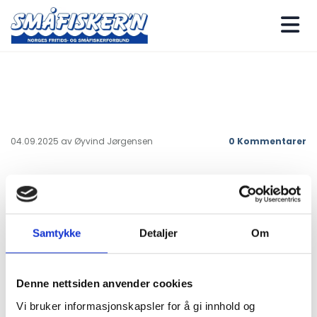
04.09.2025
av Øyvind Jørgensen
0
Kommentarer
Kristiansand
Møteprogram Høst 2025 er klart
Samtykke
Detaljer
Om
Alle fiskeinterresserte velkommen til informasjon og
hyggelig samvær.
Denne nettsiden anvender cookies
Vi bruker informasjonskapsler for å gi innhold og