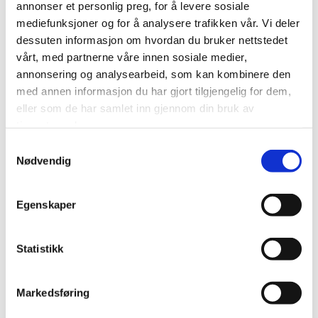
annonser et personlig preg, for å levere sosiale
mediefunksjoner og for å analysere trafikken vår. Vi deler
dessuten informasjon om hvordan du bruker nettstedet
vårt, med partnerne våre innen sosiale medier,
annonsering og analysearbeid, som kan kombinere den
med annen informasjon du har gjort tilgjengelig for dem,
eller som de har samlet inn gjennom din bruk av
0
Feed
tjenestene deres.
Samtykkevalg
Skriv en kommentar
Nødvendig
Navn
Egenskaper
E-post:
Statistikk
Markedsføring
Kommentar