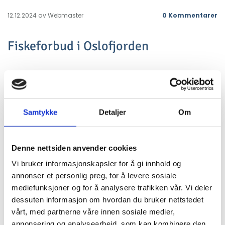
12.12.2024
av Webmaster
0
Kommentarer
Fiskeforbud i Oslofjorden
Fiskeridirektoratet foreslo før sommeren tre alternativer
for tiltak i Oslofjorden. Miljødirektoratet har nå levert sin
anbefaling og mener forslaget som innebærer
fiskestans i de tre områdene, i størst grad kan bidra til
Samtykke
Detaljer
Om
en renere fjord.
Denne nettsiden anvender cookies
Mye tydet på at avgjørelsen ville bli tatt av regjeringen
Vi bruker informasjonskapsler for å gi innhold og
uten å høre hva de berørte partene mener.
annonser et personlig preg, for å levere sosiale
Dette fikk Norges Fritids- og Småfiskerforbund til å gå
mediefunksjoner og for å analysere trafikken vår. Vi deler
rett til fiskeriministeren med en sterk anmodning om å
dessuten informasjon om hvordan du bruker nettstedet
sende saken på høring.
vårt, med partnerne våre innen sosiale medier,
- Vi er meget tilfreds med at NFSF fikk gjennomslag for
annonsering og analysearbeid, som kan kombinere den